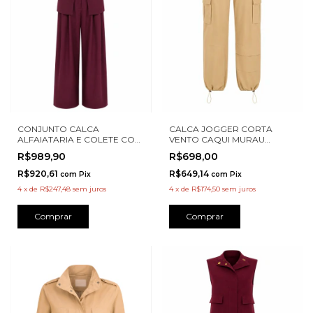
CONJUNTO CALCA
CALCA JOGGER CORTA
ALFAIATARIA E COLETE COM
VENTO CAQUI MURAU
PREGAS FRENTE KARMANI
M4715037
R$989,90
R$698,00
A00015
R$920,61
R$649,14
com
Pix
com
Pix
4
x
de
R$247,48
sem juros
4
x
de
R$174,50
sem juros
Comprar
Comprar