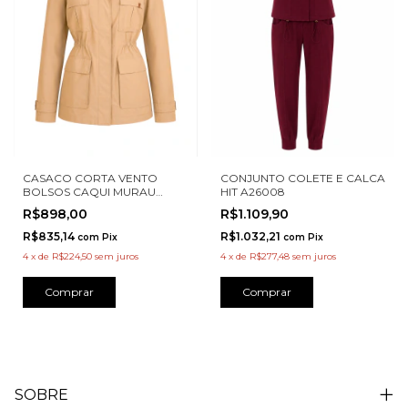
CASACO CORTA VENTO
CONJUNTO COLETE E CALCA
BOLSOS CAQUI MURAU
HIT A26008
M4727020
R$898,00
R$1.109,90
R$835,14
R$1.032,21
com
Pix
com
Pix
4
x
de
R$224,50
sem juros
4
x
de
R$277,48
sem juros
Comprar
Comprar
SOBRE