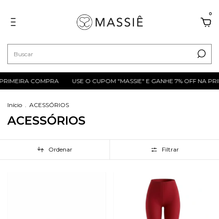
0
 PRIMEIRA COMPRA
USE O CUPOM "MASSIE" E GANHE 7% OFF NA PR
Início
.
ACESSÓRIOS
ACESSÓRIOS
Ordenar
Filtrar