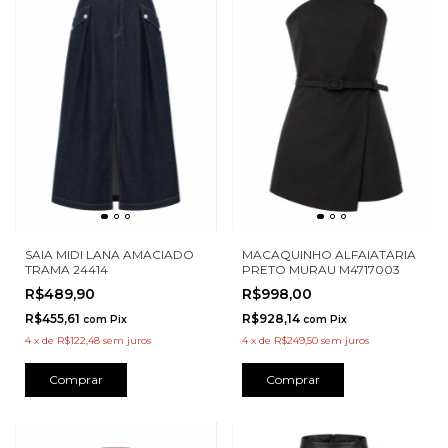
SAIA MIDI LANA AMACIADO
MACAQUINHO ALFAIATARIA
TRAMA 24414
PRETO MURAU M4717003
R$489,90
R$998,00
R$455,61
R$928,14
com
Pix
com
Pix
4
x
de
R$122,48
sem juros
4
x
de
R$249,50
sem juros
Comprar
Comprar