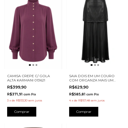
SAIA DOIS EM UM COURO
CAMISA CREPE C/ GOLA
COM ORGANZA MAIS UM
ALTA KARMANI 013621
JH13589
R$629,90
R$399,90
R$585,81
R$371,91
com
Pix
com
Pix
4
x
de
R$157,48
sem juros
3
x
de
R$133,30
sem juros
Comprar
Comprar