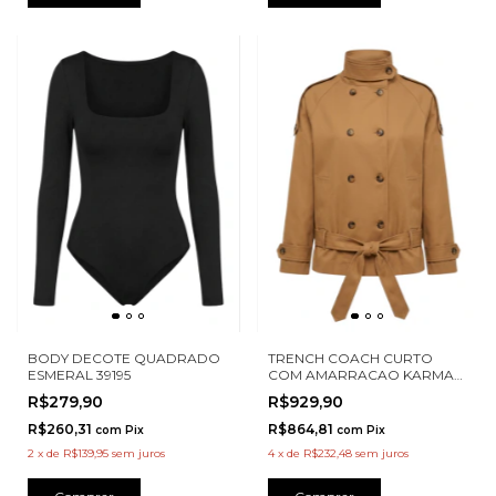
BODY DECOTE QUADRADO
TRENCH COACH CURTO
ESMERAL 39195
COM AMARRACAO KARMANI
A00008
R$279,90
R$929,90
R$260,31
R$864,81
com
Pix
com
Pix
2
x
de
R$139,95
sem juros
4
x
de
R$232,48
sem juros