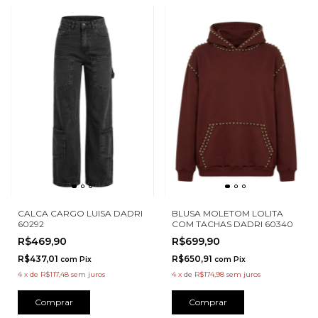
CALCA CARGO LUISA DADRI
BLUSA MOLETOM LOLITA
60292
COM TACHAS DADRI 60340
R$469,90
R$699,90
R$437,01
R$650,91
com
Pix
com
Pix
4
x
de
R$117,48
sem juros
4
x
de
R$174,98
sem juros
Comprar
Comprar