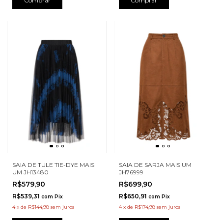
Comprar
Comprar
SAIA DE TULE TIE-DYE MAIS
SAIA DE SARJA MAIS UM
UM JH13480
JH76999
R$579,90
R$699,90
R$539,31
R$650,91
com
Pix
com
Pix
4
x
de
R$144,98
sem juros
4
x
de
R$174,98
sem juros