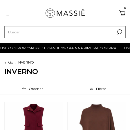
0
M "MASSIE" E GANHE 7% OFF NA PRIMEIRA COMPRA
USE O CUPOM "
Início
.
INVERNO
INVERNO
Ordenar
Filtrar