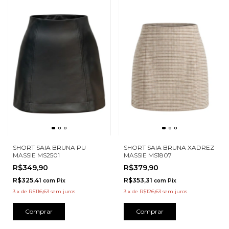
SHORT SAIA BRUNA PU
SHORT SAIA BRUNA XADREZ
MASSIE MS2501
MASSIE MS1807
R$349,90
R$379,90
R$325,41
R$353,31
com
Pix
com
Pix
3
x
de
R$116,63
sem juros
3
x
de
R$126,63
sem juros
Comprar
Comprar