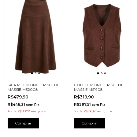
SAIA MIDI MONCLER SUEDE
COLETE MONCLER SUEDE
MASSIE MS2008
MASSIE MS1908
R$479,90
R$319,90
R$446,31
R$297,51
com
Pix
com
Pix
4
x
de
R$119,98
sem juros
3
x
de
R$106,63
sem juros
Comprar
Comprar