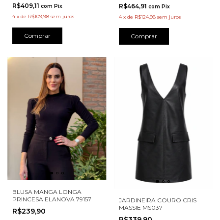
R$409,11
R$464,91
com
Pix
com
Pix
4
x
de
R$109,98
sem juros
4
x
de
R$124,98
sem juros
Comprar
Comprar
BLUSA MANGA LONGA
PRINCESA ELANOVA 79157
JARDINEIRA COURO CRIS
MASSIE MS037
R$239,90
R$339,90