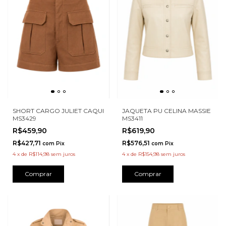
SHORT CARGO JULIET CAQUI
JAQUETA PU CELINA MASSIE
MS3429
MS3411
R$459,90
R$619,90
R$427,71
R$576,51
com
Pix
com
Pix
4
x
de
R$114,98
sem juros
4
x
de
R$154,98
sem juros
Comprar
Comprar