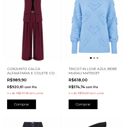
CONJUNTO CALCA
TRICOT IN LOVE AZUL BEBE
ALFAIATARIA E COLETE COM
MURAU M4713037
PREGAS FRENTE KARMANI
R$989,90
R$618,00
A00015
R$920,61
R$574,74
com
Pix
com
Pix
4
x
de
R$247,48
sem juros
4
x
de
R$154,50
sem juros
Comprar
Comprar