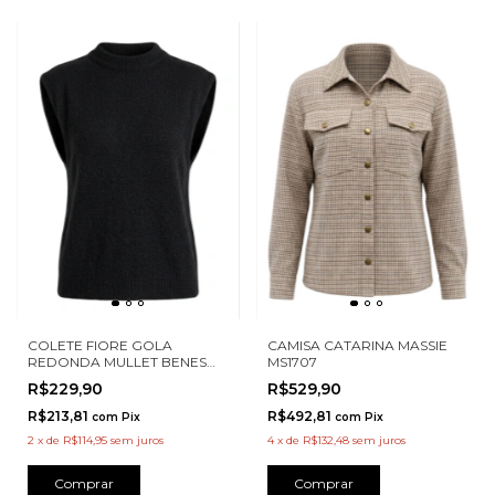
COLETE FIORE GOLA
CAMISA CATARINA MASSIE
REDONDA MULLET BENES
MS1707
348799
R$229,90
R$529,90
R$213,81
R$492,81
com
Pix
com
Pix
2
x
de
R$114,95
sem juros
4
x
de
R$132,48
sem juros
Comprar
Comprar