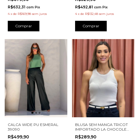
R$632,31
R$492,81
com
Pix
com
Pix
4
x
de
R$169,98
sem juros
4
x
de
R$132,48
sem juros
Comprar
Comprar
BLUSA SEM MANGA TRICOT
CALCA WIDE PU ESMERAL
IMPORTADO LA CHOCOLE
39090
450402
R$289,90
R$499,90