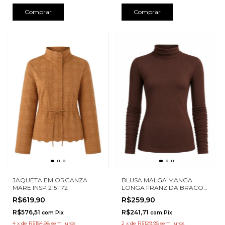
Comprar
Comprar
JAQUETA EM ORGANZA
BLUSA MALGA MANGA
MARE INSP 2151172
LONGA FRANZIDA BRACO
KARMANI 013688
R$619,90
R$259,90
R$576,51
R$241,71
com
Pix
com
Pix
4
x
de
R$154,98
sem juros
2
x
de
R$129,95
sem juros