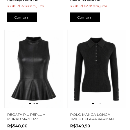
4
x
de
R$132,48
sem juros
4
x
de
R$102,48
sem juros
Comprar
Comprar
POLO MANGA LONGA
REGATA P.U PEPLUM
TRICOT CLARA KARMANI
MURAU M4711027
B0024
R$349,90
R$548,00