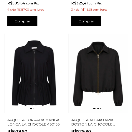
R$325,41
R$509,64
com
Pix
com
Pix
3
x
de
R$116,63
sem juros
4
x
de
R$137,00
sem juros
Comprar
Comprar
JAQUETA FORRADA MANGA
JAQUETA ALFAIATARIA
LONGA LA CHOCOLE 460166
BOSTON LA CHOCOLE
460069
R$679,90
R$529,90