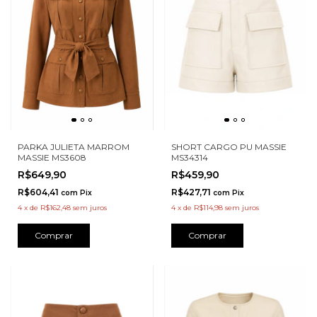
PARKA JULIETA MARROM
SHORT CARGO PU MASSIE
MASSIE MS3608
MS34314
R$649,90
R$459,90
R$604,41
R$427,71
com
Pix
com
Pix
4
x
de
R$162,48
sem juros
4
x
de
R$114,98
sem juros
Comprar
Comprar