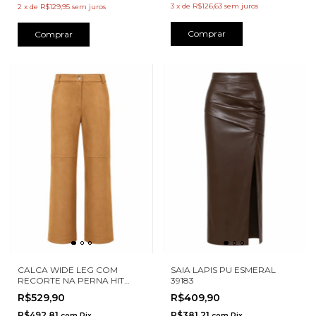
3
x
de
R$126,63
sem juros
2
x
de
R$129,95
sem juros
Comprar
Comprar
CALCA WIDE LEG COM
SAIA LAPIS PU ESMERAL
RECORTE NA PERNA HIT
39183
C26025
R$529,90
R$409,90
R$492,81
R$381,21
com
Pix
com
Pix