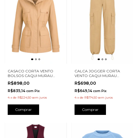
CASACO CORTA VENTO
CALCA JOGGER CORTA
BOLSOS CAQUI MURAU
VENTO CAQUI MURAU
M4727020
M4715037
R$898,00
R$698,00
R$835,14
R$649,14
com
Pix
com
Pix
4
x
de
R$224,50
sem juros
4
x
de
R$174,50
sem juros
Comprar
Comprar