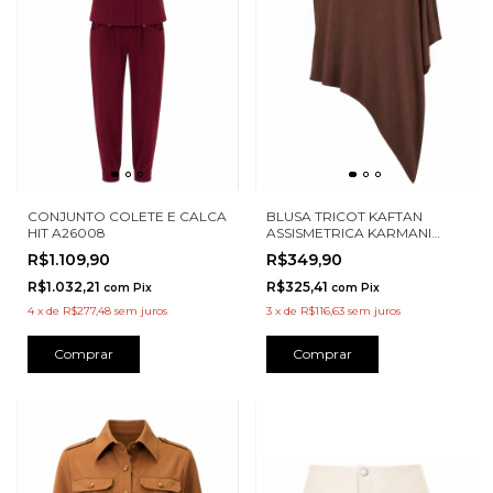
CONJUNTO COLETE E CALCA
BLUSA TRICOT KAFTAN
HIT A26008
ASSISMETRICA KARMANI
A00094
R$1.109,90
R$349,90
R$1.032,21
R$325,41
com
Pix
com
Pix
4
x
de
R$277,48
sem juros
3
x
de
R$116,63
sem juros
Comprar
Comprar