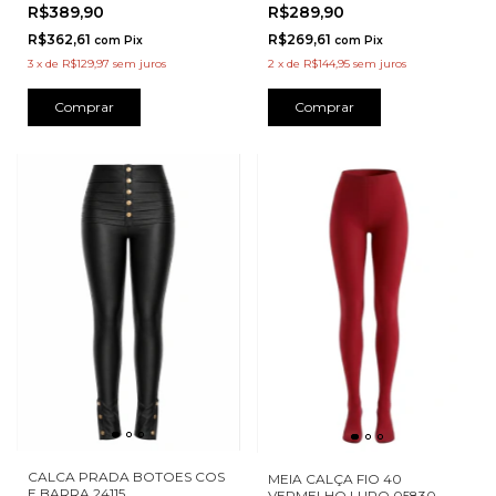
R$389,90
R$289,90
R$362,61
R$269,61
com
Pix
com
Pix
3
x
de
R$129,97
sem juros
2
x
de
R$144,95
sem juros
Comprar
Comprar
CALCA PRADA BOTOES COS
MEIA CALÇA FIO 40
E BARRA 24115
VERMELHO LUPO 05830