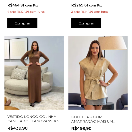
R$269,61
R$464,91
com
Pix
com
Pix
2
x
de
R$144,95
sem juros
4
x
de
R$124,98
sem juros
Comprar
Comprar
VESTIDO LONGO GOLINHA
COLETE PU COM
CANELADO ELANOVA 79065
AMARRAÇÃO MAIS UM
JH76903
R$439,90
R$499,90