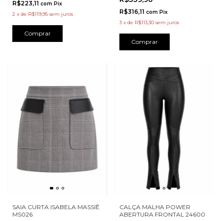
R$223,11
com
Pix
R$316,11
com
Pix
2
x
de
R$119,95
sem juros
3
x
de
R$113,30
sem juros
Comprar
Comprar
SAIA CURTA ISABELA MASSIÊ
CALÇA MALHA POWER
MS026
ABERTURA FRONTAL 24600