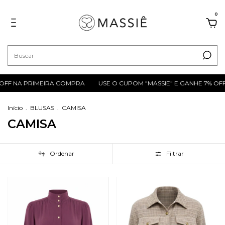
0
OFF NA PRIMEIRA COMPRA
USE O CUPOM "MASSIE" E GANHE 7% OF
Início
.
BLUSAS
.
CAMISA
CAMISA
Ordenar
Filtrar