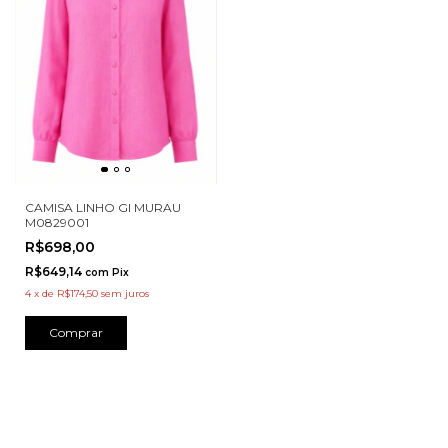
CAMISA LINHO GI MURAU
M0829001
R$698,00
R$649,14
com
Pix
4
x
de
R$174,50
sem juros
Comprar