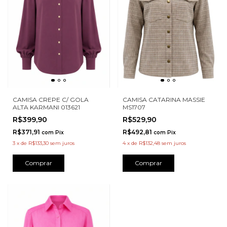
CAMISA CATARINA MASSIE
CAMISA CREPE C/ GOLA
MS1707
ALTA KARMANI 013621
R$529,90
R$399,90
R$492,81
R$371,91
com
Pix
com
Pix
4
x
de
R$132,48
sem juros
3
x
de
R$133,30
sem juros
Comprar
Comprar