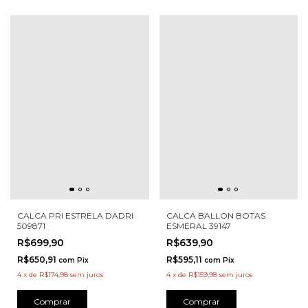
CALCA PRI ESTRELA DADRI
CALCA BALLON BOTAS
509871
ESMERAL 39147
R$699,90
R$639,90
R$650,91
R$595,11
com
Pix
com
Pix
4
x
de
R$174,98
sem juros
4
x
de
R$159,98
sem juros
Comprar
Comprar