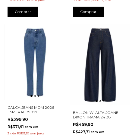
Comprar
Comprar
CALCA JEANS MOM 2026
ESMERAL 39027
BALLON WI ALTA JOANE
DIXON TRAMA 24138
R$399,90
R$459,90
R$371,91
com
Pix
R$427,71
com
Pix
3
x
de
R$133,30
sem juros