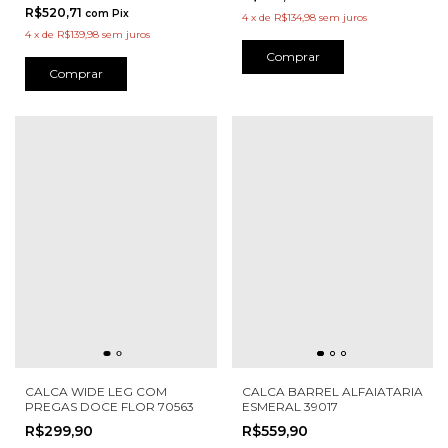
R$520,71
com
Pix
4
x
de
R$134,98
sem juros
4
x
de
R$139,98
sem juros
Comprar
Comprar
CALCA WIDE LEG COM
CALCA BARREL ALFAIATARIA
PREGAS DOCE FLOR 70563
ESMERAL 39017
R$299,90
R$559,90