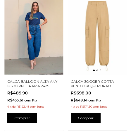
CALCA BALLOON ALTA ANY
CALCA JOGGER CORTA
OSBORNE TRAMA 24391
VENTO CAQUI MURAU
M4715037
R$489,90
R$698,00
R$455,61
R$649,14
com
Pix
com
Pix
4
x
de
R$122,48
sem juros
4
x
de
R$174,50
sem juros
Comprar
Comprar