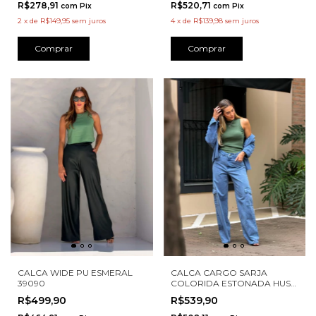
R$278,91
R$520,71
com
Pix
com
Pix
2
x
de
R$149,95
sem juros
4
x
de
R$139,98
sem juros
Comprar
Comprar
CALCA WIDE PU ESMERAL
CALCA CARGO SARJA
39090
COLORIDA ESTONADA HUSH
20254016
R$499,90
R$539,90