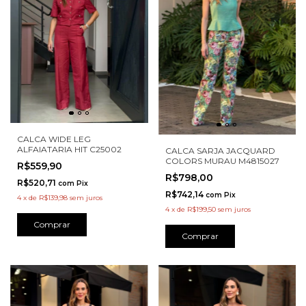
CALCA WIDE LEG
ALFAIATARIA HIT C25002
CALCA SARJA JACQUARD
COLORS MURAU M4815027
R$559,90
R$798,00
R$520,71
com
Pix
R$742,14
com
Pix
4
x
de
R$139,98
sem juros
4
x
de
R$199,50
sem juros
Comprar
Comprar