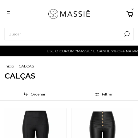
0
USE O CUPOM "MASSIE" E GANHE 7% OFF NA PRIMEIRA CO
Início
.
CALÇAS
CALÇAS
Ordenar
Filtrar