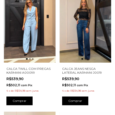
CALCA TWILL COM PREGAS
CALCA JEANS NESGA
KARMANI A00099
LATERAL KARMANI J0019
R$539,90
R$539,90
R$502,11
R$502,11
com
Pix
com
Pix
4
x
de
R$134,98
sem juros
4
x
de
R$134,98
sem juros
Comprar
Comprar