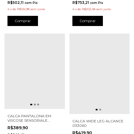
R$502,11
R$753,21
com
Pix
com
Pix
4
x
de
R$134,98
sem juros
4
x
de
R$202,48
sem juros
Comprar
Comprar
CALCA PANTALONA EM
VISCOSE SENSORIALE
CALCA WIDE LEG ALCANCE
CHEROY 1151045
033060
R$389,90
R$419,90