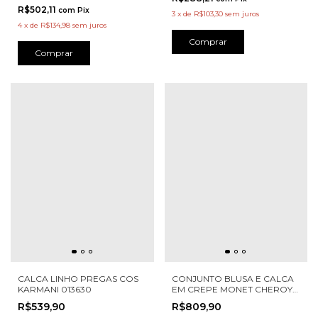
R$502,11
com
Pix
3
x
de
R$103,30
sem juros
4
x
de
R$134,98
sem juros
Comprar
Comprar
CALCA LINHO PREGAS COS
CONJUNTO BLUSA E CALCA
KARMANI 013630
EM CREPE MONET CHEROY
1151098
R$539,90
R$809,90