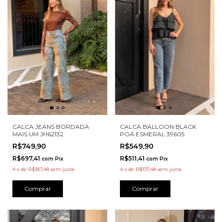
CALCA JEANS BORDADA
CALCA BALLOON BLACK
MAIS UM JH62132
POÁ ESMERAL 39605
R$749,90
R$549,90
R$697,41
R$511,41
com
Pix
com
Pix
4
x
de
R$187,48
sem juros
4
x
de
R$137,48
sem juros
Comprar
Comprar