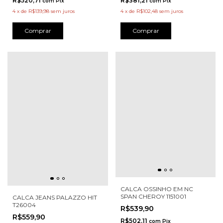
R$520,71
R$381,21
com
Pix
com
Pix
4
x
de
R$139,98
sem juros
4
x
de
R$102,48
sem juros
Comprar
Comprar
CALCA OSSINHO EM NC
SPAN CHEROY 1151001
CALCA JEANS PALAZZO HIT
T26004
R$539,90
R$559,90
R$502,11
com
Pix