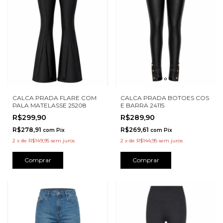
CALCA PRADA FLARE COM
CALCA PRADA BOTOES COS
PALA MATELASSE 25208
E BARRA 24115
R$299,90
R$289,90
R$278,91
R$269,61
com
Pix
com
Pix
2
x
de
R$149,95
sem juros
2
x
de
R$144,95
sem juros
Comprar
Comprar