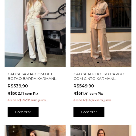
CALCA SARJA COM DET
CALCA ALF BOLSO CARGO
BOTAO BARRA KARMANI
COM CINTO KARMANI
A00043
A00073
R$539,90
R$549,90
R$502,11
R$511,41
com
Pix
com
Pix
4
x
de
R$134,98
sem juros
4
x
de
R$137,48
sem juros
Comprar
Comprar