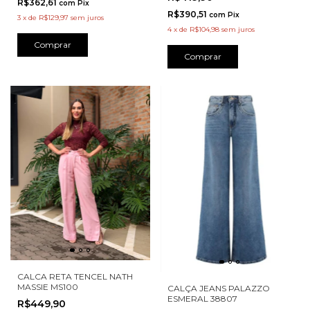
R$362,61
com
Pix
R$390,51
com
Pix
3
x
de
R$129,97
sem juros
4
x
de
R$104,98
sem juros
Comprar
Comprar
CALCA RETA TENCEL NATH
MASSIE MS100
CALÇA JEANS PALAZZO
ESMERAL 38807
R$449,90