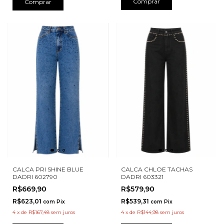
Comprar
Comprar
CALCA PRI SHINE BLUE
CALCA CHLOE TACHAS
DADRI 602790
DADRI 603321
R$669,90
R$579,90
R$623,01
R$539,31
com
Pix
com
Pix
4
x
de
R$167,48
sem juros
4
x
de
R$144,98
sem juros