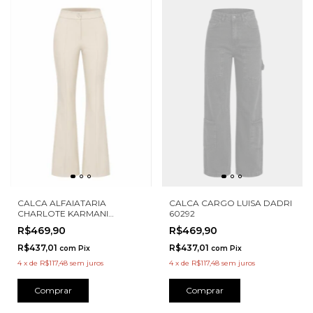
CALCA CARGO LUISA DADRI
CALCA ALFAIATARIA
60292
CHARLOTE KARMANI
A00040
R$469,90
R$469,90
R$437,01
R$437,01
com
Pix
com
Pix
4
x
de
R$117,48
sem juros
4
x
de
R$117,48
sem juros
Comprar
Comprar