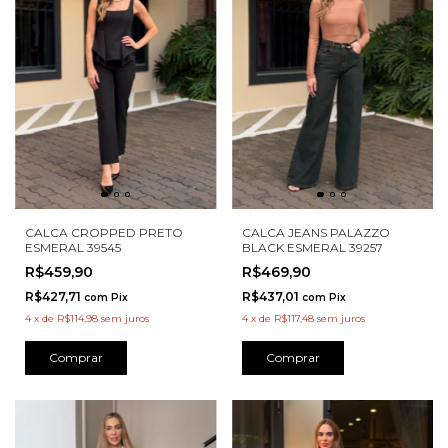
CALCA CROPPED PRETO
CALCA JEANS PALAZZO
ESMERAL 39545
BLACK ESMERAL 39257
R$459,90
R$469,90
R$427,71
R$437,01
com
Pix
com
Pix
4
x
de
R$114,98
sem juros
4
x
de
R$117,48
sem juros
Comprar
Comprar