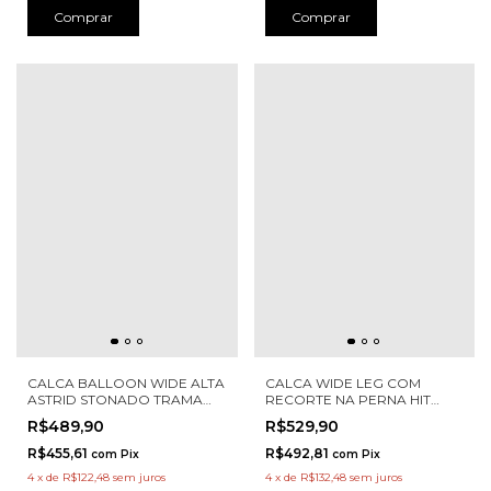
Comprar
Comprar
CALCA BALLOON WIDE ALTA
CALCA WIDE LEG COM
ASTRID STONADO TRAMA
RECORTE NA PERNA HIT
24361
C26025
R$489,90
R$529,90
R$455,61
R$492,81
com
Pix
com
Pix
4
x
de
R$122,48
sem juros
4
x
de
R$132,48
sem juros