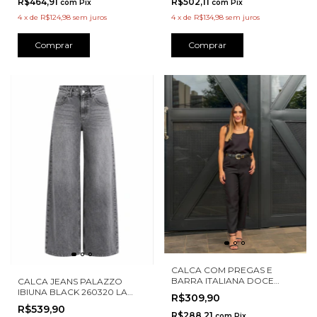
R$464,91
R$502,11
com
Pix
com
Pix
4
x
de
R$124,98
sem juros
4
x
de
R$134,98
sem juros
Comprar
Comprar
CALCA COM PREGAS E
BARRA ITALIANA DOCE
CALCA JEANS PALAZZO
FLOR 70570
IBIUNA BLACK 260320 LA
R$309,90
CHOCOLE
R$539,90
R$288,21
com
Pix