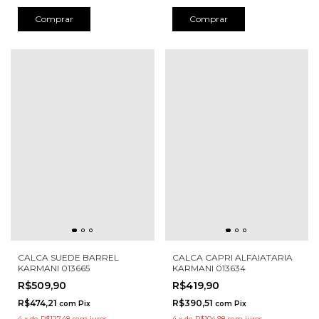
Comprar
Comprar
CALCA SUEDE BARREL
CALCA CAPRI ALFAIATARIA
KARMANI 013665
KARMANI 013634
R$509,90
R$419,90
R$474,21
R$390,51
com
Pix
com
Pix
4
x
de
R$127,48
sem juros
4
x
de
R$104,98
sem juros