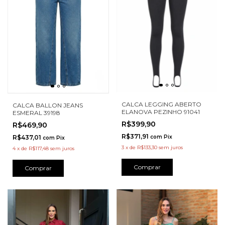
CALCA LEGGING ABERTO
CALCA BALLON JEANS
ELANOVA PEZINHO 91041
ESMERAL 39198
R$399,90
R$469,90
R$371,91
R$437,01
com
Pix
com
Pix
3
x
de
R$133,30
sem juros
4
x
de
R$117,48
sem juros
Comprar
Comprar