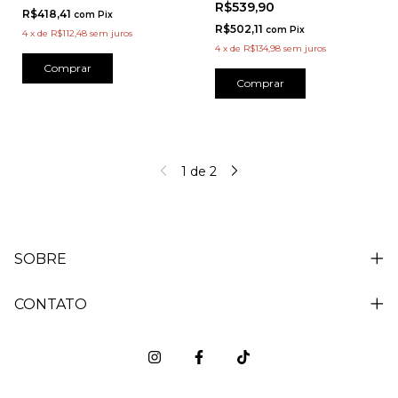
R$539,90
R$418,41
com
Pix
R$502,11
com
Pix
4
x
de
R$112,48
sem juros
4
x
de
R$134,98
sem juros
Comprar
Comprar
1
de
2
SOBRE
CONTATO