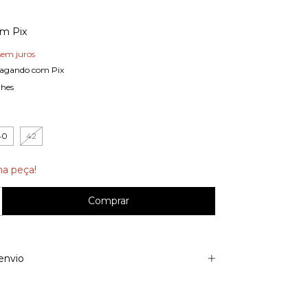
om
Pix
sem juros
agando com Pix
lhes
40
42
ma peça!
envio