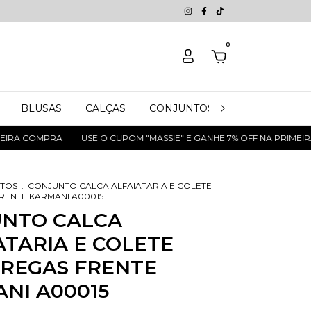
0
BLUSAS
CALÇAS
CONJUNTOS
JEANS
SH
RA COMPRA
USE O CUPOM "MASSIE" E GANHE 7% OFF NA PRIMEIRA 
TOS
.
CONJUNTO CALCA ALFAIATARIA E COLETE
RENTE KARMANI A00015
NTO CALCA
ATARIA E COLETE
REGAS FRENTE
NI A00015