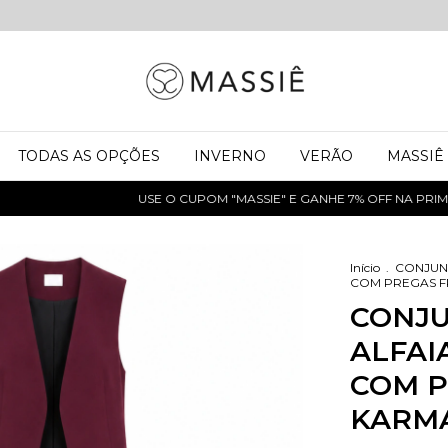
TODAS AS OPÇÕES
INVERNO
VERÃO
MASSIÊ
USE O CUPOM "MASSIE" E GANHE 7% OFF NA PRIMEI
Início
.
CONJUN
COM PREGAS F
CONJU
ALFAI
COM P
KARMA