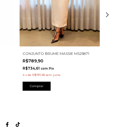
CONJUNTO BRUME MASSIE MS25871
CONJUNTO HE
R$789,90
R$519,90
R$734,61
R$483,51
com
Pix
com
4
x
de
R$197,48
sem juros
4
x
de
R$129,98
se
Comprar
Comprar