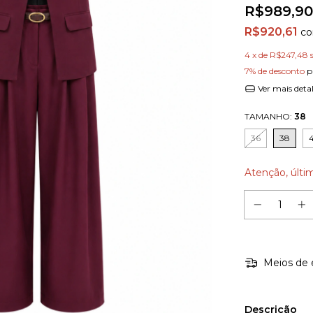
R$989,90
R$920,61
c
4
x de
R$247,48
7% de desconto
p
Ver mais deta
TAMANHO:
38
36
38
Atenção, últi
Meios de 
Descrição