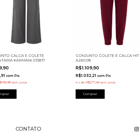
NTO CALCA E COLETE
CONJUNTO COLETE E CALCA HIT
ATARIA KARMANI 013817
A26008
9,90
R$1.109,90
,91
R$1.032,21
com
Pix
com
Pix
$199,98
sem juros
4
x
de
R$277,48
sem juros
mprar
Comprar
CONTATO