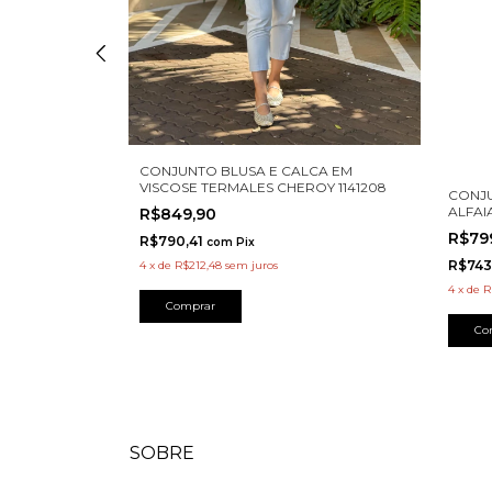
CONJUNTO BLUSA E CALCA EM
VISCOSE TERMALES CHEROY 1141208
CONJU
FE TRAMA
ALFAI
R$849,90
R$79
R$790,41
com
Pix
R$743
4
x
de
R$212,48
sem juros
4
x
de
R
Comprar
Co
SOBRE