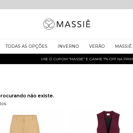
TODAS AS OPÇÕES
INVERNO
VERÃO
MASSIÊ
USE O CUPOM "MASSIE" E GANHE 7% OFF NA PRIM
rocurando não existe.
tos.