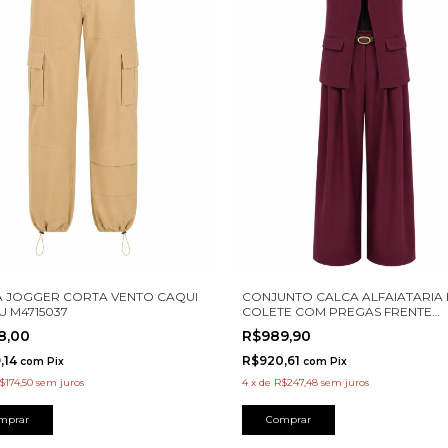
 JOGGER CORTA VENTO CAQUI
CONJUNTO CALCA ALFAIATARIA 
 M4715037
COLETE COM PREGAS FRENTE
KARMANI A00015
8,00
R$989,90
,14
R$920,61
com
Pix
com
Pix
$174,50
sem juros
4
x
de
R$247,48
sem juros
mprar
Comprar