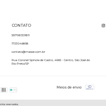
CONTATO
5517981331811
1733046858
contato@massie.com.br
Rua Coronel Spínola de Castro, 4665 - Centro, São José do
Rio Preto/SP
Meios de envio
itos reservados.