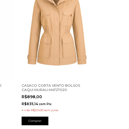
E
CASACO CORTA VENTO BOLSOS
CAQUI MURAU M4727020
R$898,00
R$835,14
com
Pix
4
x
de
R$224,50
sem juros
Comprar