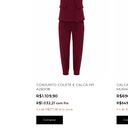
CONJUNTO COLETE E CALCA HIT
CALCA
A26008
MURAU
R$1.109,90
R$69
R$1.032,21
R$649
com
Pix
4
x
de
R$277,48
sem juros
4
x
de
R
Comprar
Co