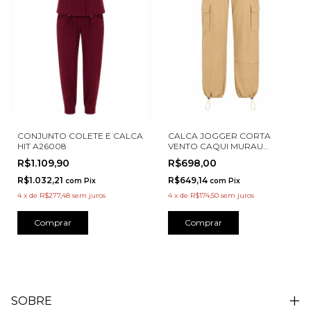
CONJUNTO COLETE E CALCA
CALCA JOGGER CORTA
HIT A26008
VENTO CAQUI MURAU
M4715037
R$1.109,90
R$698,00
R$1.032,21
R$649,14
com
Pix
com
Pix
4
x
de
R$277,48
sem juros
4
x
de
R$174,50
sem juros
Comprar
Comprar
SOBRE