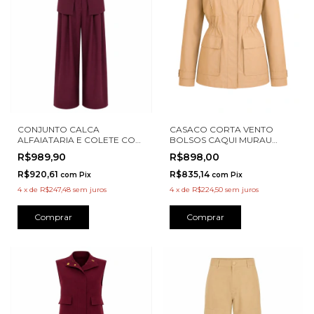
CONJUNTO CALCA
CASACO CORTA VENTO
ALFAIATARIA E COLETE COM
BOLSOS CAQUI MURAU
PREGAS FRENTE KARMANI
M4727020
R$989,90
R$898,00
A00015
R$920,61
R$835,14
com
Pix
com
Pix
4
x
de
R$247,48
sem juros
4
x
de
R$224,50
sem juros
Comprar
Comprar