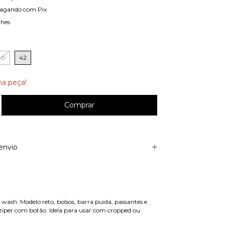
agando com Pix
lhes
40
42
ma peça!
envio
 wash. Modelo reto, bolsos, barra puida, passantes e
íper com botão. Idela para usar com cropped ou