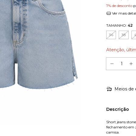
7% de desconto
p
Ver mais deta
TAMANHO:
42
36
38
Atenção, últi
Meios de 
Descrição
Short jeans stone
fechamento em z
camisa.