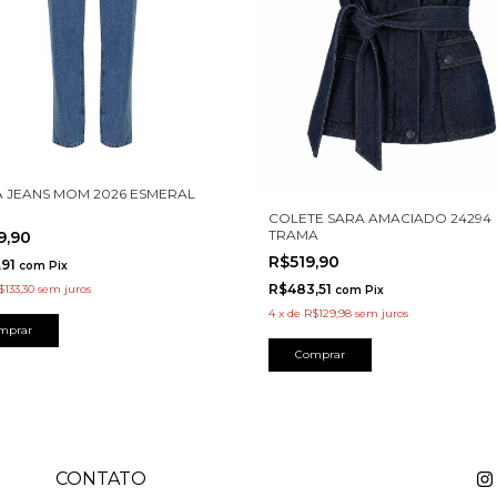
 JEANS MOM 2026 ESMERAL
COLETE SARA AMACIADO 24294
TRAMA
9,90
R$519,90
,91
com
Pix
R$483,51
$133,30
sem juros
com
Pix
4
x
de
R$129,98
sem juros
mprar
Comprar
CONTATO