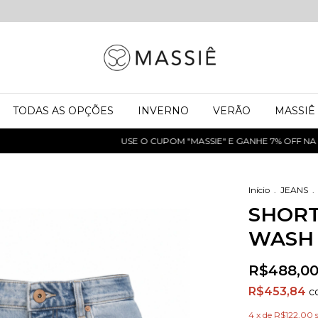
TODAS AS OPÇÕES
INVERNO
VERÃO
MASSIÊ
USE O CUPOM "MASSIE" E GANHE 7% OFF NA P
Início
.
JEANS
.
SHORT
WASH 
R$488,0
R$453,84
c
4
x de
R$122,00