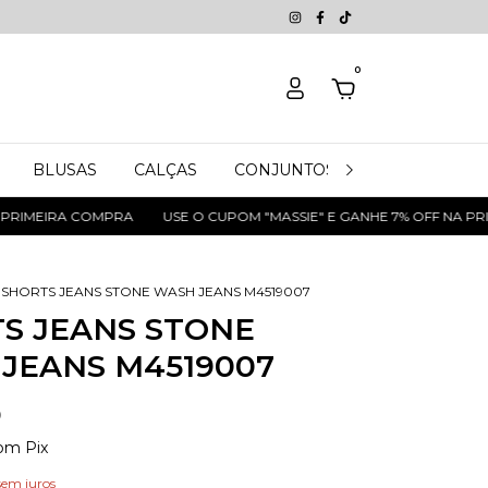
0
BLUSAS
CALÇAS
CONJUNTOS
JEANS
SH
RIMEIRA COMPRA
USE O CUPOM "MASSIE" E GANHE 7% OFF NA PRIM
SHORTS JEANS STONE WASH JEANS M4519007
S JEANS STONE
JEANS M4519007
0
om
Pix
sem juros