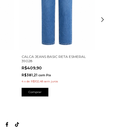
CALCA JEANS BASIC RETA ESMERAL
CALCA JEANS 
39028
FRENTE HIT T2
R$409,90
R$569,90
R$381,21
R$530,01
com
Pix
com
4
x
de
R$102,48
sem juros
4
x
de
R$142,48
se
Comprar
Comprar