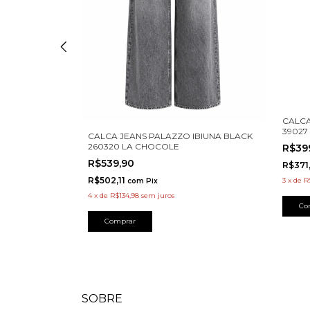
CALCA
39027
 DIXON TRAMA
CALCA JEANS PALAZZO IBIUNA BLACK
260320 LA CHOCOLE
R$39
R$539,90
R$371
R$502,11
3
x
de
R
com
Pix
4
x
de
R$134,98
sem juros
Co
Comprar
SOBRE