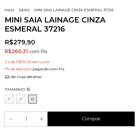
Início
.
SAIAS
.
MINI SAIA LAINAGE CINZA ESMERAL 37216
MINI SAIA LAINAGE CINZA
ESMERAL 37216
R$279,90
R$260,31
com
Pix
2
x de
R$139,95
sem juros
7% de desconto
pagando com Pix
Ver mais detalhes
TAMANHO:
G
P
M
G