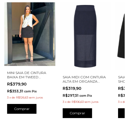
MINI SAIA DE CINTURA
SAIA MIDI COM CINTURA
SAIA
BAIXA EM TWEED
ALTA EM ORGANZA
SHORT
GABRIELLE PRETO INSP
R$379,90
CRISTAL PRETO INSP
2111142
R$319,90
R$32
2111157
R$353,31
com
Pix
R$297,51
R$30
com
Pix
3
x
de
R$126,63
sem juros
3
x
de
R$106,63
sem juros
3
x
de
R
Comprar
Comprar
C