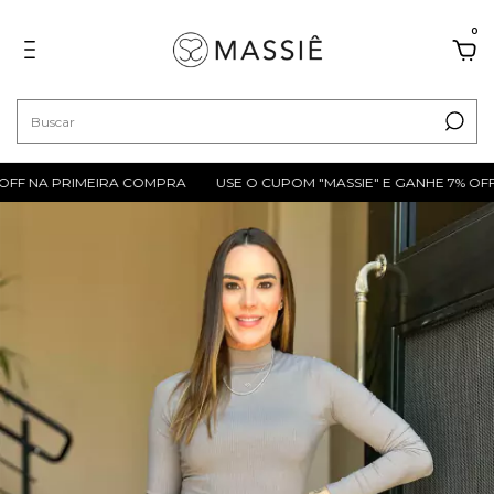
0
OFF NA PRIMEIRA COMPRA
USE O CUPOM "MASSIE" E GANHE 7% OFF